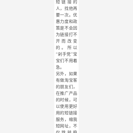
短链接的
人，找他再
要一次。优
惠力度和政
策是不会因
为链接打不
开而改变
的。所以
“剁手党”宝
宝们不用着
急。
另外，如果
有做淘宝客
的朋友们，
在推广产品
的时候，可
以使用更好
用的
短链接
服务
，缩我
短网址，不
仅跳转稳