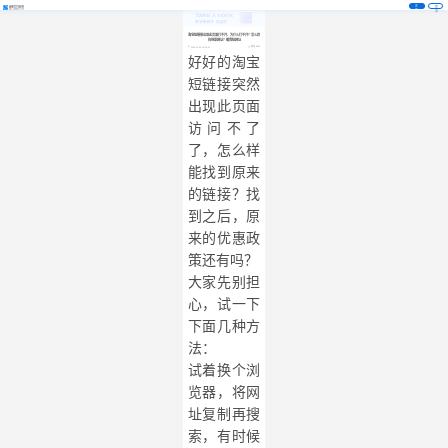
注
登
册
录
淘宝短链接出现此页面打不开，为什么打不开？怎么样
找到原网址？缩我短网址
阅读 3689
2020-10-09 18:28:01
好好的淘宝
短链接
突然
出现此页面
访问不了
了，怎么样
能找到原来
的链接？找
到之后，原
来的优惠政
策还有吗？
大家先别担
心，试一下
下面几种方
法：
试着换个浏
览器，将网
址复制再搜
索，有时候