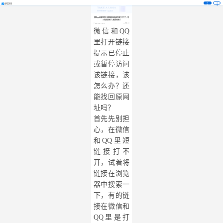
注
登
册
录
微信QQ或淘宝拼多多短链接出现此页面打不开了，怎
么找回原网址 | 缩我短网址
阅读 4553
2020-10-10 17:47:24
微信和
QQ
里打开链接
提示已停止
或暂停访问
该链接，该
怎么办？还
能找回原网
址吗？
首先先别担
心，在微信
和
QQ里短
链接打不
开，试着将
链接在浏览
器中搜索一
下，有的链
接在微信和
QQ里是打