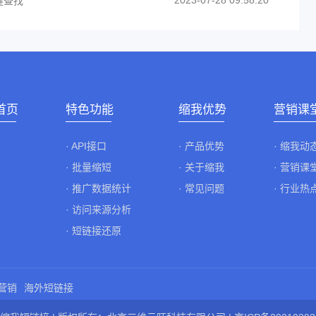
2023-07-28 09:58:20
键查找
首页
特色功能
缩我优势
营销课
· API接口
· 产品优势
· 缩我动
· 批量缩短
· 关于缩我
· 营销课
· 推广数据统计
· 常见问题
· 行业热
· 访问来源分析
· 短链接还原
营销
海外短链接