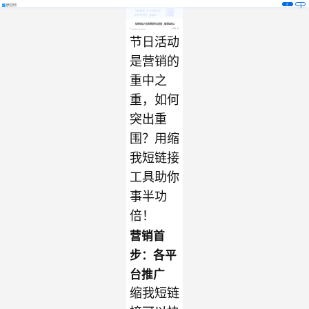
注
登
册
录
短链接助力电商营销突出重围 | 缩我短网址
阅读 1516
2023-02-17 10:18:56
节日活动
是营销的
重中之
重，如何
突出重
围？用
缩
我
短
链接
工具助你
事半功
倍！
营销首
步：各平
台推广
缩我短链