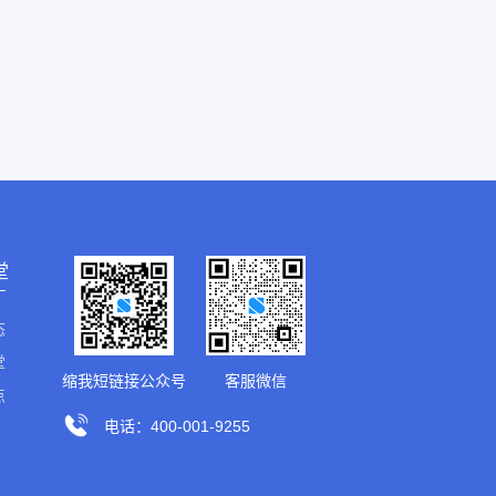
堂
态
堂
缩我短链接公众号
客服微信
点
电话：400-001-9255