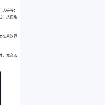
门店等等；
线，从而也
萄在茶饮界
时，像奈雪