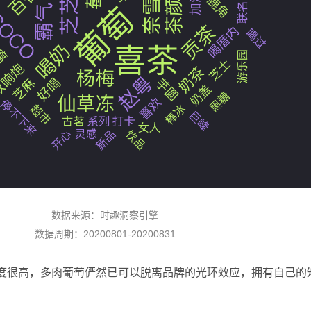
数据来源：时趣洞察引擎
数据周期：20200801-20200831
度很高，多肉葡萄俨然已可以脱离品牌的光环效应，拥有自己的