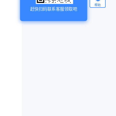
帮助
赶快扫码联系客服领取吧