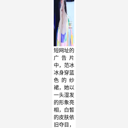
短网址的
广告片
中，范冰
冰身穿蓝
色的纱
裙，她以
一头湿发
的形象亮
相，白皙
的皮肤依
旧夺目，