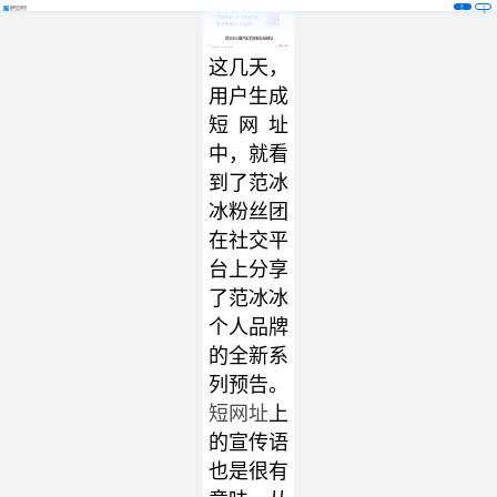
注
登
册
录
范冰冰火爆开拓美容事业I短网址
阅读 3238
2020-10-14 14:13:40
这几天，
用户生成
短网址
中，就看
到了范冰
冰粉丝团
在社交平
台上分享
了范冰冰
个人品牌
的全新系
列预告。
短网址
上
的宣传语
也是很有