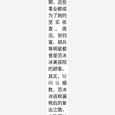
期，这些
事业都成
为了她的
坚实依
靠。周
迅、张钧
甯、胡兵
等明星都
曾是范冰
冰美容院
的顾客。
其实，
短
网址
细
数，范冰
冰逃税漏
税后的复
出之路，