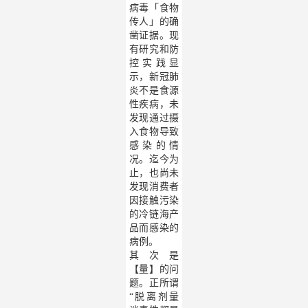
病毒「食物
传人」的确
凿证据。现
有研究和防
控实践显
示，新冠肺
炎不是食源
性疾病，未
发现通过摄
入食物导致
感染的情
况。迄今为
止，也尚未
发现消费者
因接触污染
的冷链海产
品而感染的
病例。
其次是
【量】的问
题。正所谓
“脱离剂量