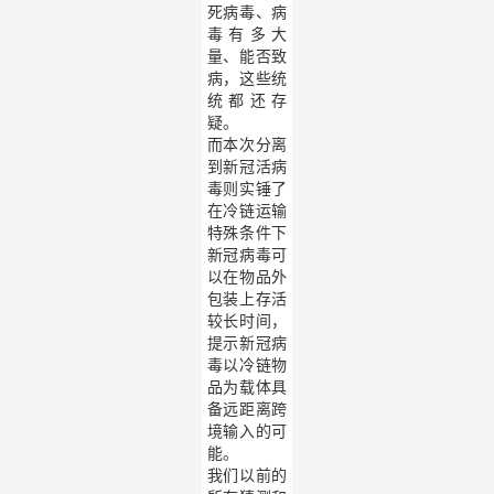
死病毒、病
毒有多大
量、能否致
病，这些统
统都还存
疑。
而本次分离
到新冠活病
毒则实锤了
在冷链运输
特殊条件下
新冠病毒可
以在物品外
包装上存活
较长时间，
提示新冠病
毒以冷链物
品为载体具
备远距离跨
境输入的可
能。
我们以前的