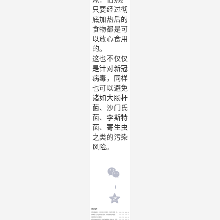
只要经过彻
底加热后的
食物都是可
以放心食用
的。
这也不仅仅
是针对新冠
病毒，同样
也可以避免
诸如大肠杆
菌、沙门氏
菌、李斯特
菌、寄生虫
之类的污染
风险。
相关推荐
2023-07-28 09:32:39
短链接数据统计：多维度统计访问情况，生成用户画像，助力精细化运营
2023-07-28 11:36:41
我的短链：满足多样化推广需求，实现短链接在线管理
2023-07-28 14:19:49
缩我短链接生成功能简介
2023-07-28 09:38:03
短链接如何实现按渠道、按时间智能跳转？简单三步，轻松搞定精准营销！