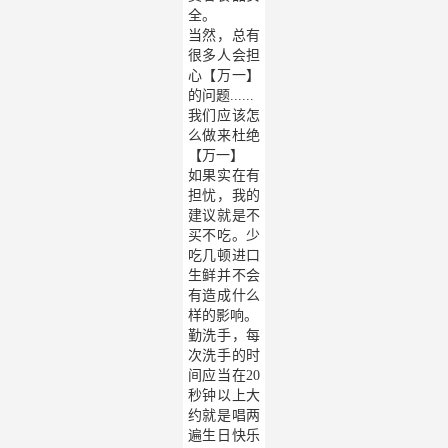
全。
当然，总有
很多人会担
心【万一】
的问题......
我们应该怎
么做来杜绝
【万一】
如果实在有
担忧，我的
建议就是不
买不吃。少
吃几顿进口
生鲜并不会
有造成什么
样的影响。
勤洗手，每
次洗手的时
间应当在20
秒钟以上大
约就是唱两
遍生日快乐