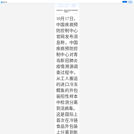
注
登
册
录
中疾控重大发现，冷链食品外包装首次分离新冠活病毒
意味着什么？
阅读 5726
2020-10-19 15:07:14
10
月17日，
中国疾病预
防控制中心
官网发布消
息称，中国
疾病预防控
制中心对青
岛新冠肺炎
疫情溯源调
查过程中，
从工人搬运
的进口冷冻
鳕鱼的外包
装阳性样本
中检测分离
到活病毒。
这是国际上
首次在冷链
食品外包装
上分离到新