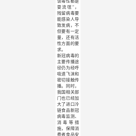
谈毒性都是
耍流氓”，
残留病毒要
能感染人导
致发病，不
但要有一定
量，还有活
性方面的要
求。
新冠病毒的
主要传播途
径仍为经呼
吸道飞沫和
密切接触传
播。同时，
我国相关部
门也已经加
大了进口冷
链食品新冠
病毒监测、
消毒等措
施，保障消
费者食品安