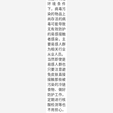
环境条件
下，病毒污
染的物品上
尚存活的病
毒可能导致
无有效防护
的易感接触
者感染，主
要易感人群
为相关行业
从业人员。
当然即使是
易感人群也
只要注意避
免皮肤直接
接触那些被
污染的冷链
食物、做好
防护工作，
定期进行核
酸检测等也
不用担心，