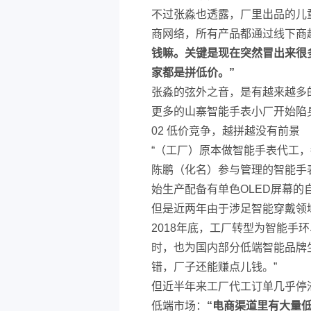
不过张淼也透露，厂里出品的儿
商网络，所有产品都通过线下商
钱嘛。关键是现在突然冒出来很
家都是拼低价。”
张淼的弦外之音，是有越来越多
更多的山寨智能手表小厂开始陷
02 低价竞争，越拼越没有前景
“（工厂）原本做智能手表代工
陈鹏（化名）参与管理的智能手表
始生产配备有单色OLED屏幕
但是近两年由于涉足智能穿戴领
2018年底，工厂转型为智能手
时，也为国内部分低端智能品牌
错，厂子还能赚点儿钱。”
但近半年来工厂代工订单几乎停
低端市场：
“电商渠道里有大量