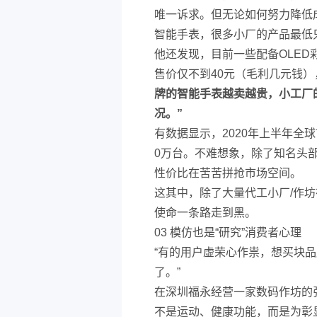
唯一诉求。但无论如何努力降低
智能手表，很多小厂的产品最低只
他还发现，目前一些配备OLE
售价仅不到40元（毛利几元钱
牌的智能手表越卖越贵，小工厂
况。”
有数据显示，2020年上半年全
0万台。不难想象，除了知名头
性价比在苦苦拼抢市场空间。
这其中，除了大量代工小厂/作坊
使命一条路走到黑。
03 模仿也是“研究”消费者心理
“有的用户虚荣心作祟，想买块
了。”
在深圳福永经营一家数码作坊的
不是运动、健康功能，而是为彰