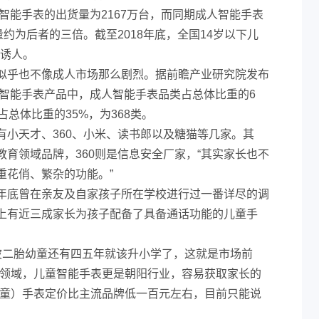
童智能手表的出货量为2167万台，而同期成人智能手表
量约为后者的三倍。截至2018年底，全国14岁以下儿
景诱人。
似乎也不像成人市场那么剧烈。据前瞻产业研究院发布
的智能手表产品中，成人智能手表品类占总体比重的6
占总体比重的35%，为368类。
有小天才、360、小米、读书郎以及糖猫等几家。其
育领域品牌，360则是信息安全厂家，“其实家长也不
重花俏、繁杂的功能。”
年底曾在亲友及自家孩子所在学校进行过一番详尽的调
上有近三成家长为孩子配备了具备通话功能的儿童手
。
这波二胎幼童还有四五年就该升小学了，这就是市场前
戴领域，儿童智能手表更是朝阳行业，容易获取家长的
儿童）手表定价比主流品牌低一百元左右，目前只能说