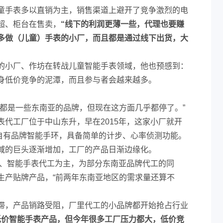
童手表多以直销为主，销售渠道上避开了竞争激烈的电
超、柜台在售卖，
“线下的利润更薄一些，代理也要赚
多做（儿童）手表的小厂，而且都是通过线下出货，大
的小厂、作坊在转战儿童智能手表领域，他也预感到：
身低价竞争的泥潭，而且参与者会越来越多。
，都是一些东南亚的品牌，但现在这方面几乎都停了。”
代工厂位于中山东升，早在2015年，这家小厂就开
的自有品牌智能手环，具备简单的计步、心率侦测功能。
域的巨头逐渐增加，工厂的产品日渐边缘化。
环、智能手表代工为主，为部分东南亚品牌代工的同
生产贴牌产品，“前两年东南亚地区的需求量还算不
滞，产品销路受阻，厂里代工的小品牌都开始抢占行业
低价智能手表产品，但今年很多工厂压力都大，低价竞