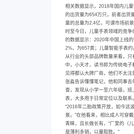
相关数据显示，2018年国内儿
的出货量为654万只，前者出货
童的总量为2.4亿，可谓市场前
时至今日，儿童手表领域的竞争
的数据显示：2020年中国上线
2%，为657类；儿童智能手表约
从行业的头部品牌数量来看，只
中，小天才、读书郎为传统电子教
见得都认大牌厂商，他们不太注
张淼告诉懂懂笔记，他和同事去
查，发现从小学一至六年级，班
表，大多用于日常定位以及联系
“2016年二胎政策开放，如今
景。”在他看来，相比成人可穿
青睐，且长做长有，“厂里的（
是薄利多销，以量取胜。”