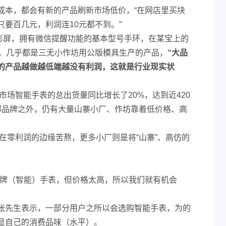
成本，都会有新的产品刷新市场低价，“在网店里买块
要百几元，利润连10元都不到。”
D彩屏，拥有微信提醒功能的基本型号手环，在某宝上的
），几乎都是三无小作坊用公版模具生产的产品，
“大品
的产品越做越低端越没有利润，这就是行业现实状
球市场智能手表的总出货量同比增长了20%，达到近420
部品牌之外，仍有大量山寨小厂、作坊靠着低价格、高
在零利润的边缘苦熬，更多小厂则是将“山寨”、高仿的
品牌（智能）手表，但价格太高，所以我们就有机会
张先生表示，一部分用户之所以会选购智能手表，为的
显自己的消费品味（水平）。