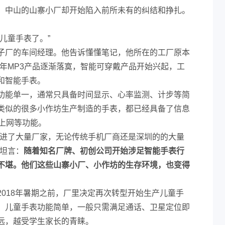
、中山的山寨小厂却开始陷入前所未有的纠结和挣扎。
儿童手表了。”
子厂的车间经理。他告诉懂懂笔记，他所在的工厂原本
14年MP3产品逐渐落寞，智能可穿戴产品开始兴起，工
和智能手表。
功能单一，通常只具备时间显示、心率监测、计步等简
类似的很多小作坊生产制造的手表，都已经具备了信息
上网等功能。
挤进了大量厂家，无论传统手机厂商还是深圳的的大量
淼坦言：
随着知名厂牌、初创公司开始涉足智能手表行
不堪。他们这些山寨小厂、小作坊的生存环境，也变得
018年暑期之前，厂里决定再次转型开始生产儿童手
，儿童手表功能简单，一般只需满足通话、卫星定位即
远，越受学生家长的青睐。