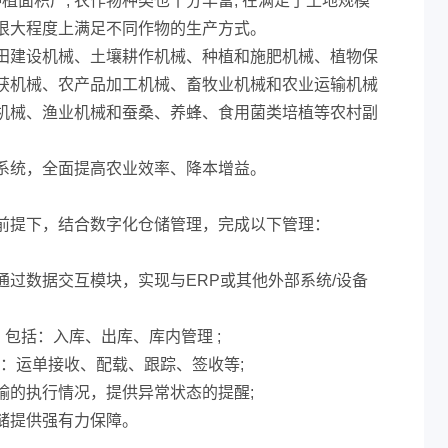
植面积广, 农作物种类也十分丰富, 在满足了土地规模
很大程度上满足不同作物的生产方式。
田建设机械、土壤耕作机械、种植和施肥机械、植物保
获机械、农产品加工机械、畜牧业机械和农业运输机械
机械、渔业机械和蚕桑、养蜂、食用菌类培植等农村副
系统，全面提高农业效率、降本增益。
前提下，结合数字化仓储管理，完成以下管理：
过数据交互模块，实现与ERP或其他外部系统/设备
，包括：入库、出库、库内管理 ;
括：运单接收、配载、跟踪、签收等;
输的执行情况，提供异常状态的提醒;
储提供强有力保障。