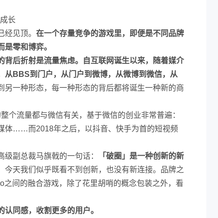
起成长
已经见顶。
在一个存量竞争的游戏里，即便是不同品牌
而是零和博弈。
的背后折射是流量焦虑。自互联网诞生以来，随着媒介
。从BBS到门户，从门户到微博，从微博到微信，从
到另一种形态，每一种形态的背后都将诞生一种新的商
联网的整个流量都与微信有关，基于微信的创业非常普遍：
体……而2018年之后，以抖音、快手为首的短视频
。
高级副总裁马旗戟的一句话：
「破圈」是一种创新的新
，今天我们似乎既看不到创新，也没有新连接。品牌之
go之间的融合游戏，除了花里胡哨的概念包装之外，看
的认同感，收割更多的用户。