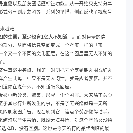
号直播以及朋友圈话题标签功能。从一开始只支持分享
形式分享到朋友圈等一系列的举措，侧面反映了视频号
越来越难
知的生意，至少也有1亿人不知道」
。面对巨量的信
的部分，从而将信息空间变成一个蚕茧一样的「茧
一个又一个不同的文化圈层。在这个圈层里无人不知的
了。
某件事戳中笑点，想第一时间把它分享到朋友圈或好友
样产生共鸣，结果不是无人问津，就是应者寥寥。并不
知道你在说什么，不知道怎么回应。
素被重新分类、聚集，形成一个个圈层。大家除了关心
至于其它行业所发生的事，不是了无兴趣就是一无所
笑的朋友圈广告，现在刷到它，连点个赞都懒得动手。
来越难以产生共情，既然无法共情，对这个产品又没特
和选择B，没有区别。这也是今天所有的品牌面临的最