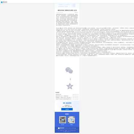
播客有没有未来？短链接生成工具和您一起了解
阅读 3568
2020-10-22 13:53:42
在做电商网店的卖家都有一个众所周知的问题，就是在
推广方面，生成短链接时，长链接如何转换短链接的细
节问题，在长网址转短网址的时候，需要用到短链接生
成工具，好的短链接工具可以提升转化率，可直接跳转
详情页，减少用户流失率，短链接在线免费生成工具。
社群推广短链接再次重回大家推广计划中的重要位置。
做过社群推广的朋友大家都应该有一个同感，就是难！
这个难主要难在内容发出去都很难，社群推广中链接被
删、链接被封已经成为一件常事，而使用缩短链接工具
就可以解决推广中的各种受限问题。
Google 播客上有一档节目，我非常爱听。这是一档科技与商业分析类的播客，名字叫《科技岛读》（Spotify 和 Apple 播客中也可搜到），主理人是周钦华，《有物报告》的创始人。后者是
这档节目已录制了 119 集，我听完了其中的 39 集。对我来说，当然是受益匪浅的，同样是热门的科技话题，《科技岛读》却常给出耳目一新的视角。
这档播客目前完全免费，每周一期。但主理人也在节目中提及，他每周会写三篇 newsletter 供付费用户阅读，播客中的内容就来自三篇 newsletter 中的其中一篇。播客算是他提供给听众的免费午餐
《科技岛读》所提供的电子报有两种付费策略：月付 249 台币（约人民币 58 块）或年付 2499 台币（约人民币 582 块）。据主理人在节目中透露的数据来看，newsletter 今年付费人数
除了 newsletter 之外，《科技岛读》目前只承接过英伟达今年的开发者大会的宣传广告。这一方面当然是因为选择播客进行广告投放的广告主不多，另一方面也是主理人本身要考虑节目的长远生态，以
如《科技岛读》这样的播客，本身的节目比较硬核，内容质量高，观点又很独到，是有一定的收费可能性的。但因为它的盈利不依靠播客本身，所以播客只能成为吸引流量的免费渠道。而传统的广
不止《科技岛读》，当前的播客市场上，几乎没有一档个人的音频收费节目。知乎的讲座音频倒是由个人发起，但内容完整度不高，整体调性偏向于方法论，和一般的播客差别巨大。
相较而言，得到倒是更类似于个人播客收费的思路。得到从《逻辑思维》起家，孵化出了《李翔商业内参》，《刘润五分钟商学院》，《薛兆丰经济学课》等爆款课程。这些内容本身走的是专业化
但是，得到可以收费，是因为音频只是它的环节之一，除了音频之外，还包括视频、讲义、答疑、社群，这一整套的内容服务。这些对一个播客节目来说，就太重了。
而从学习的角度而言，音频回听麻烦，不能像视频一样随意空降，也不能像文字一样一目十行，略读速读。它只能作为一个补充场景，在预习和复习环节中起到引入和加深的作用。光是音频本身，
从学习者的角度（包括专业类播客的听众）而言，之所以愿意付费，一定是因为信息对收听者是有价值的，有价值的信息，不能一遍即过，还需要对其进行整理加工，串联到其他的知识网中。因此
得到，在某种程度上像是一个新东方与好未来的结合体，内容是专业化产出，上课有专业化台本，它满足的是用户学习的需求。
但大部分播客都不是学习类的，而是泛文化、泛生活类的。这类的播客有点像以前的电台，差别在于主题更加的丰富，主理人的风格越发多样化，也更真实。这类播客的听众，一般听节目都是为了
在新闻学中，新闻有软硬之分，硬新闻是指关乎生计的大事，软新闻则比较家长里短。
硬的新闻，背后是读者的硬性需求；软的新闻，背后是读者的无聊。对于硬新闻，人们格外重视，哪怕付出代价也要获得，所以财新能够收费。软的新闻就不行，大家打发时间的方式有很多，可以
泛文化、泛生活类的博客，可以称之为软播客。软播客没法收费，它背后没有硬的需求。所以只能依靠广告。
但恰好，相较于文字和视频，音频对于广告的友好度是最高的。音频无法自由拖放，听众收听音频时无法准确跳过，只能听完。音频直接入耳，相较于文字和视频，说服度更高。二战时期德国的例
对个人播客来说，依靠广告作为盈利方式，但平台则不尽然，平台做生态，可以将整个平台的内容打包售出，做会员制，这也是喜马拉雅这类商业机构的套路。如果平台要扶持一批优秀播客，做优
这样，播客和平台间就有冲突，广告究竟投给谁？播客还是平台？外围的产品界面当然由平台说了算，但转化率最高的仍然是播客主理人的口播。播客也不怕平台翻脸，它的底层基于 RSS 协议，
从商业利益而言，投资播客其实并不划算，播客所赚得的资源是分散的，分散在每一个创作者身上，这对创作者而言是一件好事。
但对巨头而言，去弥补本身的生态，倒是一件靠谱的事情。比如 Spotify 收购 Gimlet，音频领域算是一家独大了（往垄断的道路上发展）。
撇开商业不谈，播客是一件非常有意义的事情。相较于文字，声音其实更加自由，审查的难度更低，创作者可以表达一些更多元的声音。而某种程度上，播客的创作门槛也低于写作，更多时间，大
对于创作的可能性和丰富性，声音无疑是一种极佳的补充。而从用户侧来看，上班通勤、睡前、或者旅行，不需要眼睛的媒介无疑解放了人的腿脚。而现在，所有的媒介都以占据眼睛为目的，当眼
播客不用占据眼睛，对我们而言，这同样意味着更多可能。至少，它可能成为一次解放眼睛的有趣尝试。
相关推荐
2023-08-04 10:43:29
缩我短链接产品优势
2023-07-28 09:48:51
链接没有私密性？简单一步，为您链接保驾护航
2023-07-28 09:32:39
短链接数据统计：多维度统计访问情况，生成用户画像，助力精细化运营
2023-07-28 10:35:06
如何使用同一网址生成为不同的短链接功能来提升推广转化？
缩我，高速云服务器
实时掌握推广动态
让您深入了解用户，提高推广转化率
立即登录
联系我们
官方公众号
客服微信
2025 © 缩我短链接 | 版权所有：北京三维云旺科技有限公司
京ICP备2021039392号-52