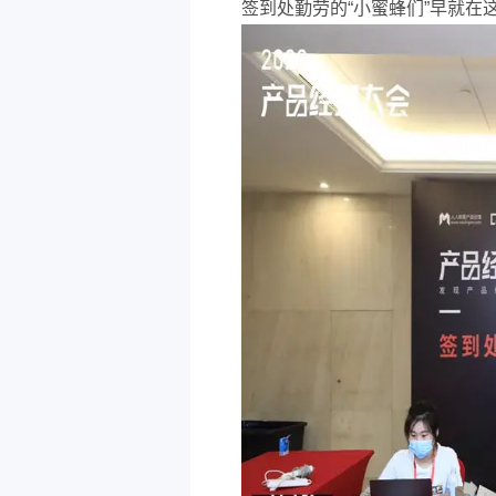
签到处勤劳的“小蜜蜂们”早就在