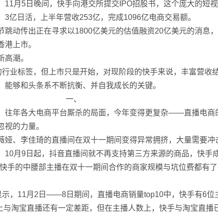
11月5日晚间，快手向港交所提交IPO招股书，这个庞大的短
3亿日活，上半年营收253亿，完成1096亿电商交易额。
跳动传出正在寻求以1800亿美元的估值融资20亿美元的消息
香港上市。
新高潮。
”的行业标签，但上市只是开始，对现阶段的快手来说，丰富营收
，能够和头条系不断抗衡、并自我成长的关键。
一、
。往年各大电商平台厮杀的局面，今年变得更复杂——直播电商
忽视的力量。
薇娅、李佳琦的直播间在双十一期间变得异常拥挤，大量需要冲
，10月9日起，抖音直播间就不再支持第三方来源的商品，快手
，快手的中腰部主播在双十一期间合作的商家规模与坑位费都有
示，11月2日——8日期间，直播电商销量top10中，快手有6
V上与淘宝直播还有一定差距，但在主播人数上，快手与淘宝直播