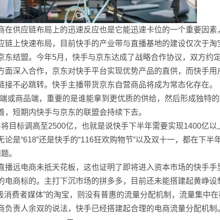
商在供应链布局上的迅速反应也是它能迅速卡位的一个重要因素
应链上快速布局，目前快手的产业带与直播基地的建设仅次于淘宝
京东结盟。今年5月，快手与京东达成了战略合作协议，双方约
方面深入合作，京东对快手平台实现优势产品的直供，而快手用
链接不必跳转。快手主播带货京东自营商品将成为常态化存在。
产端或商品端，重要的是谁能拿到更优质的供给，然后形成独特的
着，短期内快手与京东的联盟会持续下去。
手将目标调高至2500亿，也就是说快手下半年需要实现1400亿
论是“618”还是快手的“116狂欢购物节”以及双十一，都在下半
问题。
直播远电商未抵天花板，这也证明了即将进入资本市场的快手手
电商标的。主打下沉市场的拼多多，目前还未能搭建起黄峥设想中
超级消费者媒体”的淘宝，则没有普惠的流量分配机制，流量集中在
商负责人余双的说法，快手已经搭建起合理的电商流量分配机制