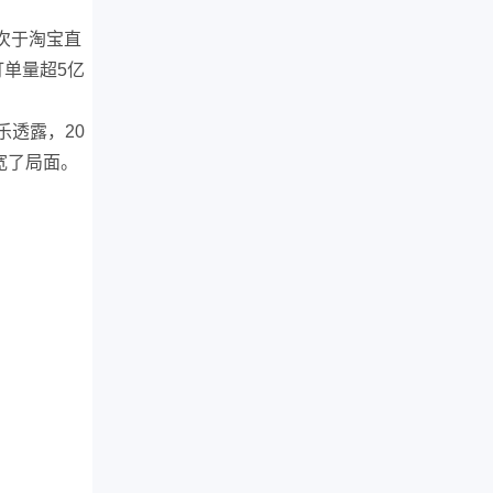
次于淘宝直
订单量超5亿
乐透露，20
宽了局面。