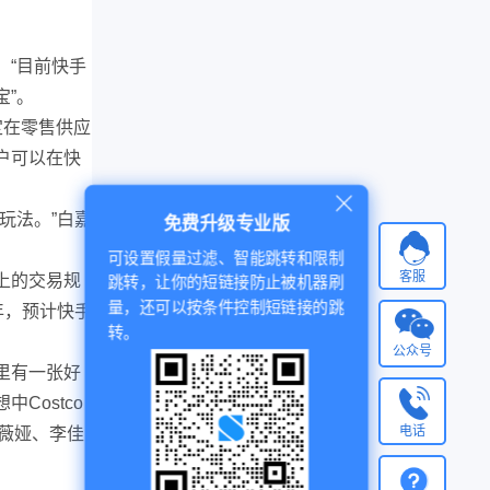
，“目前快手
”。
定在零售供应
户可以在快
玩法。”白嘉
免费升级专业版
可设置假量过滤、智能跳转和限制
客服
以上的交易规
跳转，让你的短链接防止被机器刷
量，还可以按条件控制短链接的跳
年，预计快手
转。
公众号
里有一张好
Costco
电话
薇娅、李佳
。