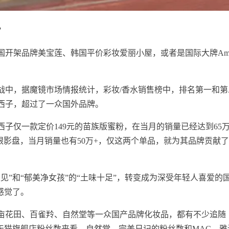
？
国开架品牌美宝莲、韩国平价彩妆爱丽小屋，或者是国际大牌Am
战中，据魔镜市场情报统计，彩妆/香水销售榜中，排名第一和第
西子，超过了一众国外品牌。
西子仅一款定价149元的苗族版蜜粉，在当月的销量已经达到65
元的眼影盘，当月销量也有50万+，仅这两个单品，就为其品牌贡献
见”和“郁美净女孩”的“土味十足”，转变成为深受年轻人喜爱的
感觉了。
亩花田、百雀羚、自然堂等一众国产品牌化妆品，都有不少追随
的天猫旗舰店粉丝数来看，自然堂、完美日记的粉丝数和MAC、雅