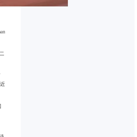
an
二
万
了近
国
诗