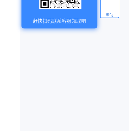
帮助
赶快扫码联系客服领取吧
、