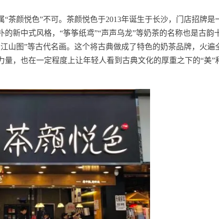
“茶颜悦色”不可。茶颜悦色于2013年诞生于长沙，门店招牌是
的新中式风格，“筝筝纸鸢”“声声乌龙”等奶茶的名称也是古韵
里江山图”等古代名画。这个将古典做成了特色的奶茶品牌，火遍
力量，也在一定程度上让年轻人看到古典文化的厚重之下的“美”