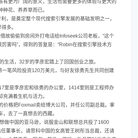
该有更为广阔的意义，生活也需要更多的体验与更大的
种种花、养养草而已。
术专利，是奠定整个现代搜索引擎发展的基础发明之一，
早得多。
故偷偷到房间外打电话给Infoseek公司老板，“这个
的很厉害吗”，得到的答复是：“Robin在搜索引擎技术方
越的生活，32岁的李彦宏踏上了回国创业之旅。
的第一笔风险投资120万美元，与好友徐勇先生共同创建
17室是李彦宏和徐勇的办公室，1414室则是工程师办
却充满着生机与活力。
元的价格把Foxmail卖给博大公司，并任公司副总裁。拿
车，去了一直想去的西藏。
军想做中国的亚马逊，说服金山和联想总共投了1600
出任董事长，请思科中国的女高管王树彤当总裁，还请