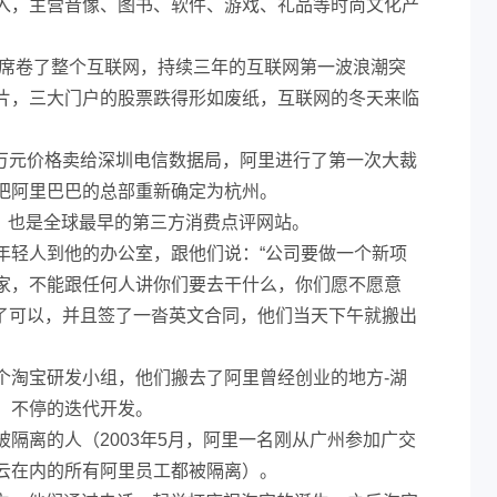
入，主营音像、图书、软件、游戏、礼品等时尚文化产
沫席卷了整个互联网，持续三年的互联网第一波浪潮突
片，三大门户的股票跌得形如废纸，互联网的冬天来临
0万元价格卖给深圳电信数据局，阿里进行了第一次大裁
把阿里巴巴的总部重新确定为杭州。
立，也是全球最早的第三方消费点评网站。
年轻人到他的办公室，跟他们说：“公司要做一个新项
家，不能跟任何人讲你们要去干什么，你们愿不愿意
答了可以，并且签了一沓英文合同，他们当天下午就搬出
个淘宝研发小组，他们搬去了阿里曾经创业的地方-湖
，不停的迭代开发。
隔离的人（2003年5月，阿里一名刚从广州参加广交
云在内的所有阿里员工都被隔离）。