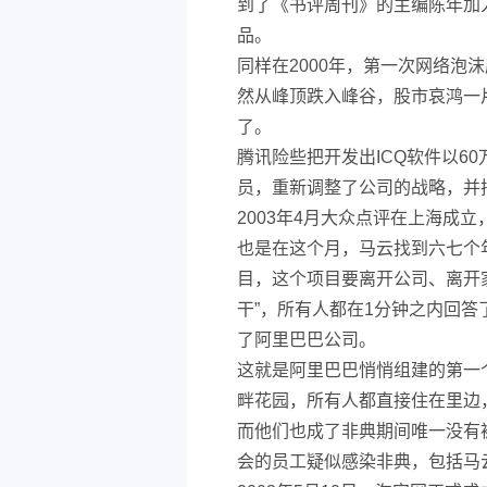
到了《书评周刊》的主编陈年加
品。
同样在2000年，第一次网络泡
然从峰顶跌入峰谷，股市哀鸿一
了。
腾讯险些把开发出ICQ软件以6
员，重新调整了公司的战略，并
2003年4月大众点评在上海成
也是在这个月，马云找到六七个
目，这个项目要离开公司、离开
干”，所有人都在1分钟之内回
了阿里巴巴公司。
这就是阿里巴巴悄悄组建的第一
畔花园，所有人都直接住在里边
而他们也成了非典期间唯一没有被
会的员工疑似感染非典，包括马