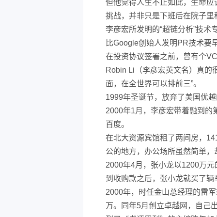
但他觉得人生不止如此，生命应
挑战，并非只是下班后在院子里
李彦宏所发明的“超链分析”技
比Google创始人发明PR技术要
在投资协议签署之前，曾有个VC借
Robin Li（李彦宏英文名）真
面，在全世界可以排前三”。
1999年圣诞节，放弃了美国优
2000年1月，李彦宏带着融到
百度。
在北大资源宾馆租了两间房，14
公的地方，办公场所虽然简单，
2000年4月，张小龙以1200万
到收购款之后，张小龙就买了辆
2000年，时任金山总经理的雷
万。同年5月创立卓越网，自己