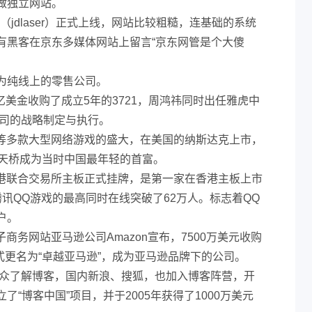
做独立网站。
站（jdlaser）正式上线，网站比较粗糙，连基础的系统
有黑客在京东多媒体网站上留言“京东网管是个大傻
为纯线上的零售公司。
.2亿美金收购了成立5年的3721，周鸿祎同时出任雅虎中
公司的战略制定与执行。
传奇等多款大型网络游戏的盛大，在美国的纳斯达克上市，
陈天桥成为当时中国最年轻的首富。
在香港联合交易所主板正式挂牌，是第一家在香港主板上市
讯QQ游戏的最高同时在线突破了62万人。标志着QQ
户。
子商务网站亚马逊公司Amazon宣布，7500万美元收购
正式更名为“卓越亚马逊”，成为亚马逊品牌下的公司。
民众了解博客，国内新浪、搜狐，也加入博客阵营，开
“博客中国”项目，并于2005年获得了1000万美元