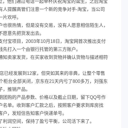
式成立，他们通过电话一起举杯庆祝淘宝的诞生，之后淘宝
有人提醒高管们注意一个新的竞争对手-淘宝，当公司
一片欢呼。
户也很热情，但是没有交易，没有人愿意相信陌生人，
不愿意先把货发出去。
付宝项目，2003年10月18日，淘宝网首次推出支付
钱先打入一个由银行托管的第三方账户。
通知卖家发货，在买家收到货物并确认货物与描述相符
锁店已经发展到12家，但突如其来的非典，让整个零售
个柜台全部关闭，京东在21天内亏了800多万，刘强东
子，推销产品。
期团购的产品参数、价格以及截止日期，留下QQ号作
户名单。收到客户汇款之后，按照客户要求到库房找
客户，发短信告知客户快递单号。
了利润空间，保持了盈亏平衡，公司活下来了。