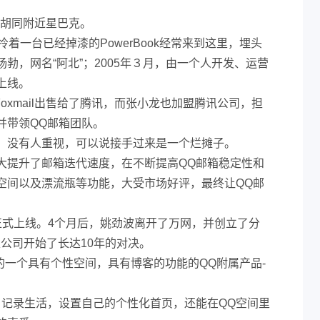
瓣胡同附近星巴克。
着一台已经掉漆的PowerBook经常来到这里，埋头
勃，网名“阿北”；2005年３月，由一个人开发、运营
上线。
Foxmail出售给了腾讯，而张小龙也加盟腾讯公司，担
并带领QQ邮箱团队。
后，没有人重视，可以说接手过来是一个烂摊子。
大提升了邮箱迭代速度，在不断提高QQ邮箱稳定性和
空间以及漂流瓶等功能，大受市场好评，最终让QQ邮
正式上线。4个月后，姚劲波离开了万网，并创立了分
家公司开始了长达10年的对决。
来的一个具有个性空间，具有博客的功能的QQ附属产品-
，记录生活，设置自己的个性化首页，还能在QQ空间里