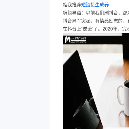
缩我推荐
短链接生成器
编辑导语：以前我们刷抖音，都
抖音异军突起，有情感励志的，
在抖音上“逆袭”了。2020年