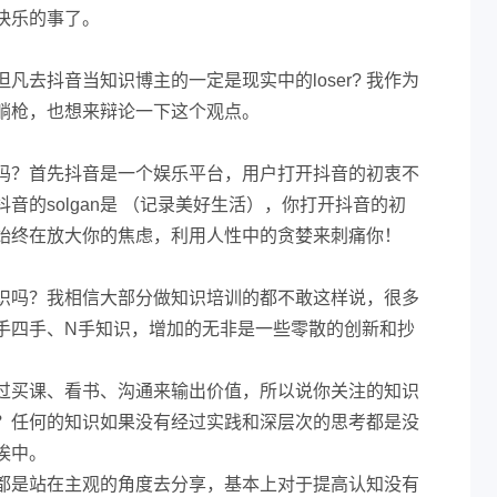
快乐的事了。
凡去抖音当知识博主的一定是现实中的loser? 我作为
躺枪，也想来辩论一下这个观点。
吗？首先抖音是一个娱乐平台，用户打开抖音的初衷不
音的solgan是 （记录美好生活），你打开抖音的初
始终在放大你的焦虑，利用人性中的贪婪来刺痛你！
识吗？我相信大部分做知识培训的都不敢这样说，很多
手四手、N手知识，增加的无非是一些零散的创新和抄
过买课、看书、沟通来输出价值，所以说你关注的知识
？任何的知识如果没有经过实践和深层次的思考都是没
埃中。
都是站在主观的角度去分享，基本上对于提高认知没有