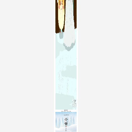
魔杰的茶
雪姜人间寒，茶来心间暖