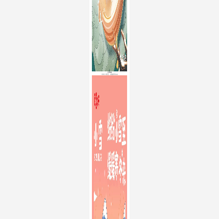
百草味
纷纷小雪至，缓缓寒冬来