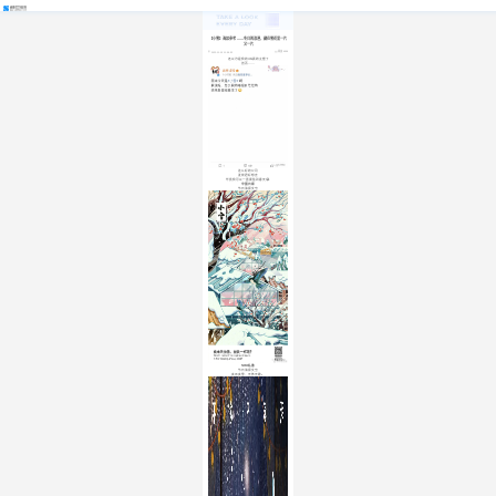
【小雪】海报参考 ——冬日的浪漫，藏在雪花里一片
又一片
阅读 4556
2022-11-15 11:59:32
还以为是我的4G真的太慢了
然而……
这么好的公司
发烧君好想去
毕竟我可以一直摸鱼到春天😂
中国日报
节日海报文案
SIKI私激
节日海报文案
夹雨夹雪，无休无歇。