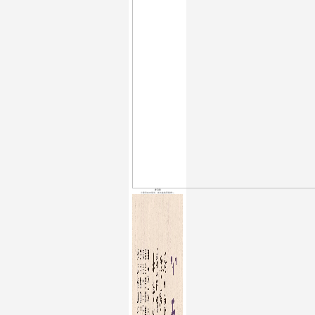
麦当劳
小雪到来天渐凉，减点盐值更健康～