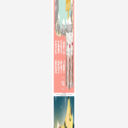
三只松鼠
雪的时候出去感觉自己是奶声奶气的椰丝球
被撒满了椰蓉 ！