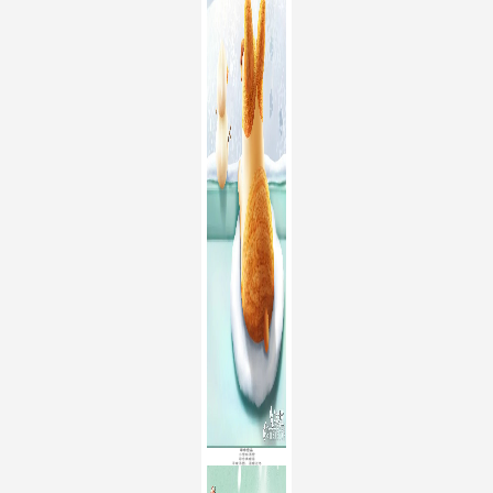
思念食品
小雪有清寒
思念携暖意
寻味汤圆，温暖过冬