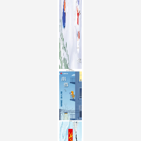
百事武汉
寒气今临 百事胜意
王老吉