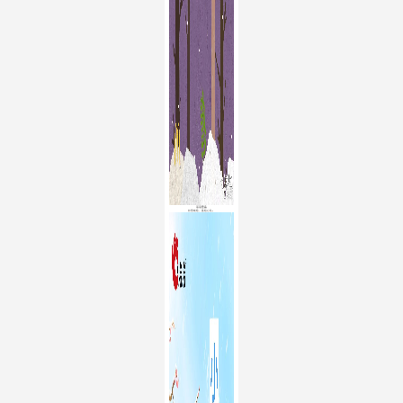
洽洽食品
初雪映睑，基始心乱。