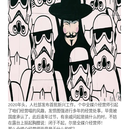
2020年头，人社部发布首批新兴工作，个中全媒介经营师引起
了咱们经营喵的风趣，发愤图强进行多年的经营处事，毕竟被
国度承认了，此后逢年过节，有亲戚问起是搞什么的时，不妨
在露台上挺起胸膛说：闭于不起，尔是全媒介经营师！
那么全媒介经营师毕竟是干什么的呢？