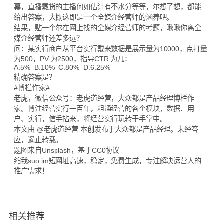
幕，直播戴货的主播何如估计有不水分等等，尔想了想，都能
给出答案，大概这即是一个全媒介经营师的涵养吧。
结果，贴一个尔在网上找的全媒介经营师的考题，瞅瞅你离全
媒介经营师还差多远？
问：某实行商户从平台实行戴来数据是展示量为10000，点打量
为500，PV 为2500，指导CTR 为几：
A.5% B.10% C.80% D.6.25%
精确答案是？
#博栏作家#
老虎，微信公众号：老虎道经营，大众都是产品经理博栏作
家。博注经营实行一百年，粗通经营的各个模块，数据、用
户、实行，信手拈来，将经营实行玩转于手掌中。
本文由 @老虎道经营 本创发布于大众都是产品经理。未经答
应，遏止转载。
题图来自Unsplash，基于CC0协议
缩我suo.im
短网址
高速，稳定，免费生成，专注解决运营人的
推广需求！
相关推荐