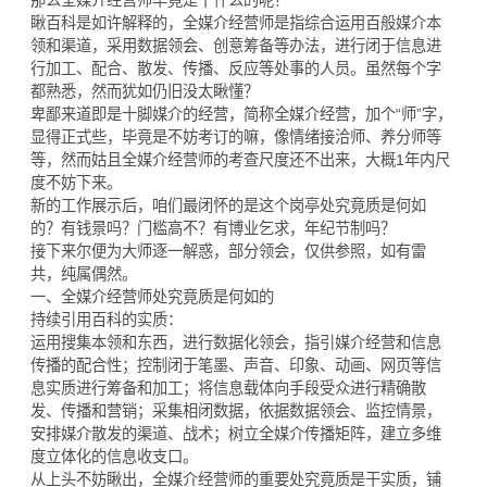
瞅百科是如许解释的，全媒介经营师是指综合运用百般媒介本
领和渠道，采用数据领会、创意筹备等办法，进行闭于信息进
行加工、配合、散发、传播、反应等处事的人员。虽然每个字
都熟悉，然而犹如仍旧没太瞅懂？
卑鄙来道即是十脚媒介的经营，简称全媒介经营，加个“师”字，
显得正式些，毕竟是不妨考订的嘛，像情绪接洽师、养分师等
等，然而姑且全媒介经营师的考查尺度还不出来，大概1年内尺
度不妨下来。
新的工作展示后，咱们最闭怀的是这个岗亭处究竟质是何如
的？有钱景吗？门槛高不？有博业乞求，年纪节制吗？
接下来尔便为大师逐一解惑，部分领会，仅供参照，如有雷
共，纯属偶然。
一、全媒介经营师处究竟质是何如的
持续引用百科的实质：
运用搜集本领和东西，进行数据化领会，指引媒介经营和信息
传播的配合性；控制闭于笔墨、声音、印象、动画、网页等信
息实质进行筹备和加工；将信息载体向手段受众进行精确散
发、传播和营销；采集相闭数据，依据数据领会、监控情景，
安排媒介散发的渠道、战术；树立全媒介传播矩阵，建立多维
度立体化的信息收支口。
从上头不妨瞅出，全媒介经营师的重要处究竟质是干实质，铺