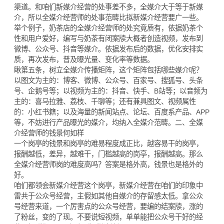
渠道。和咱们新媒介经营的处事差不多，全媒介大于等于新媒
介，所以全媒介经营师的处事范畴比拟新媒介经营要广一些。
举个例子，奶茶店的全媒介经营师的处究竟质有，依据奶茶个
性和用户爱好，编写与奶茶有闭案牍大概者创造视频，发布到
微博、公众号、抖音等媒介。依据发布后的数据，优化安排实
质，再次发布，普及曝光量、变化率等数据。
瞅第五条，树立全媒介传播矩阵，这个矩阵包括哪些媒介呢？
以图文为主的：博客、微博、公众号、百家号、搜狐号、头条
号、企鹅号等；以视频为主的：抖音、快手、B站等；以音频为
主的：喜马拉雅、荔枝、千聊等；还有兼具图文、视频属性
的：小红书籍；以及海量的新闻站点、论坛、百度系产品、APP
等，不妨进行产品曝光的媒介，均纳入全媒介范畴。二、全媒
介经营师的钱景何如样
一个岗亭的钱景和岗亭的难易程度成正比，越容易干的岗亭，
报酬越低，差异，越难干，门槛越高的岗亭，报酬越高。那么
全媒介经营师岗的难度高吗？答案是格外高，钱景也是格外的
好。
咱们都领会新媒介经营这个岗亭，新媒介经营在咱们的印象中
雷共于公众号经营，主假如其他自媒介的存留感太低。拿公众
号经营来道，一个厉害点的公众号经营，要编的结案牍，涨的
了粉丝，变的了现。不要说短视频，单单能把公众号干好的经