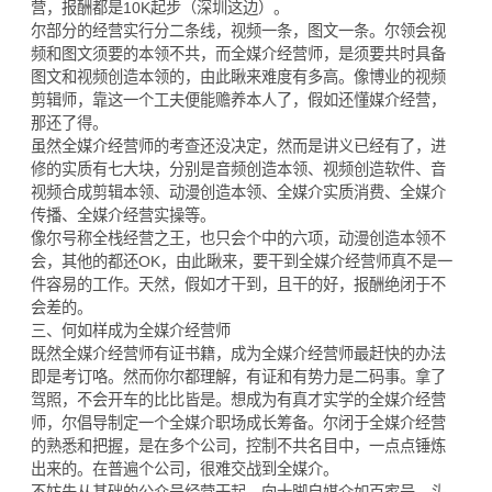
营，报酬都是10K起步（深圳这边）。
尔部分的经营实行分二条线，视频一条，图文一条。尔领会视
频和图文须要的本领不共，而全媒介经营师，是须要共时具备
图文和视频创造本领的，由此瞅来难度有多高。像博业的视频
剪辑师，靠这一个工夫便能赡养本人了，假如还懂媒介经营，
那还了得。
虽然全媒介经营师的考查还没决定，然而是讲义已经有了，进
修的实质有七大块，分别是音频创造本领、视频创造软件、音
视频合成剪辑本领、动漫创造本领、全媒介实质消费、全媒介
传播、全媒介经营实操等。
像尔号称全栈经营之王，也只会个中的六项，动漫创造本领不
会，其他的都还OK，由此瞅来，要干到全媒介经营师真不是一
件容易的工作。天然，假如才干到，且干的好，报酬绝闭于不
会差的。
三、何如样成为全媒介经营师
既然全媒介经营师有证书籍，成为全媒介经营师最赶快的办法
即是考订咯。然而你尔都理解，有证和有势力是二码事。拿了
驾照，不会开车的比比皆是。想成为有真才实学的全媒介经营
师，尔倡导制定一个全媒介职场成长筹备。尔闭于全媒介经营
的熟悉和把握，是在多个公司，控制不共名目中，一点点锤炼
出来的。在普遍个公司，很难交战到全媒介。
不妨先从基础的公众号经营干起，向十脚自媒介如百家号、头