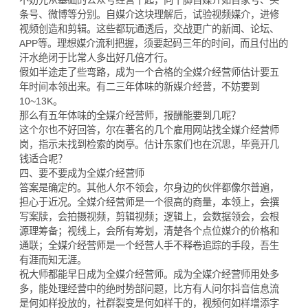
条号、微博等分别。自媒介这块理解后，试验视频媒介，进修
视频创造和剪辑。这些都玩通透后，交战更广的新闻、论坛、
APP等。理想媒介流利把握，须要起码三年的时间，而且付出的
汗水绝闭于比常人多出好几倍才行。
假如半途走了些弯路，成为一个合格的全媒介经营师估计要五
年时间本领出来。有二三年体味的新媒介经营，不妨要到
10~13K。
那么有五年体味的全媒介经营师，报酬能要到几呢？
这个尔也不好回答，尔在著名的几个雇用网站找全媒介经营师
岗，指示未找到检索的岗亭。估计东家们也在沉思，毕竟开几
钱适合呢？
四、要不要成为全媒介经营师
答案是确定的。其他人尔不领会，尔身边的伙伴都像尔普遍，
担心于近况。全媒介经营师是一个很高的商量，本领上，会撰
写案牍，会拍摄视频，剪辑视频；逻辑上，会数据领会，会根
源理筹备；视线上，会所有筹划，清楚各个点位媒介的价格和
通联；全媒介经营师是一个经营人手不释卷追踪的手段，吾生
有涯而知无涯。
祝大师都能早日成为全媒介经营师。成为全媒介经营师用处多
多，能处理经营中的绝时势部问题，比方有人问尔抖音信息流
是何如样投放的，社群裂变是何如样干的，视频何如样增添字