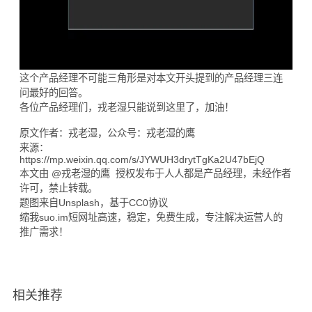
这个产品经理不可能三角形是对本文开头提到的产品经理三连
问最好的回答。
各位产品经理们，戎老湿只能说到这里了，加油！
原文作者：戎老湿，公众号：戎老湿的鹰
来源：
https://mp.weixin.qq.com/s/JYWUH3drytTgKa2U47bEjQ
本文由 @戎老湿的鹰 授权发布于人人都是产品经理，未经作者
许可，禁止转载。
题图来自Unsplash，基于CC0协议
缩我suo.im
短网址
高速，稳定，免费生成，专注解决运营人的
推广需求！
相关推荐