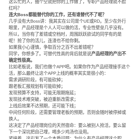
这么忙的人，抽个空就把你的工作做了，专职产品经理就不脸
红吗？
连大Boss都能替代你的工作，还有谁替代不了呢？
几乎没有大Boss讲：我其实在公司是个UE或RD。至少在外行
眼里，产品经理是个人人可以做的活，专业性壁垒几乎没有。
所以，当你有了差错或空档时，周围跃跃欲试的同学有的是
呢！抢了你的活儿，连渣也不给你剩。
如果我小心谨慎，争取百分之百不出差错呢？
同学，你想多了。可替代性高的背后就是说
产品经理的产出不
确定性极高。
比如老板说，我们也做个APP吧。如果你作为产品经理接手这个
活，那么最终让这个APP上线的概率其实是很小的：
需求调研阶段，有可能砍掉；
跟老板汇报规划有可能砍掉；
发现预算不支持，可能无限期拖延；
发现技术难突破，被迫重新改需求；
上线后效果不达预期，还可能下线；
中间任何阶段，还需要管理老板的预期，否则会随时被停掉或
换人。
这决定了产品经理岗位的天然宿命：要么被别人抢活，要么留
下一个深坑把自己埋，喝多少鸡汤也没用。
紧接着，这引发了一个本质问题：为什么有产品经理这个职