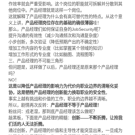
作效率就会严重受影响。这个岗位的职能就可拆解并分散到其
他岗位中。产品经理就是这样一个岗位。
这就解释了产品经理为什么会有高可替代性的特点。从这个意
义上讲，
产品经理岗位存在的基础的确很薄弱
哇！
那么，产品经理们如何保证自身的JobSecurity呢？
提升沟通的有效性（减少沟通频次和沟通复杂度）
小步创新，多次验证（降低预期产出的不确定性）
增加工作内容的专业度（比如掌握某个领域的知识）
增加工作形式的专业度（比如脑图、流程图等）
三、产品经理的不可能三角形
但问题是，这样做了以后，产品经理还是原来那个产品经理
吗？
NO！
这是以降低产品经理的影响力为代价向职业边界的清晰化妥
协，这是牺牲产品经理的创新能力换取职业的安全性
。
事实上越有挑战和价值的工作，职业的边界越不清晰。
所以，剧情再次反转：
产品经理不等于产品经理！
粉丝问：戎老湿，那到底产品经理该怎么做呢？
敲黑板，下面是产品经理的精髓：
创新——不断折腾，让抢我
们活的人无法折腾。
通过创新，产品经理的价值和主导性才能突显出来，一旦成为