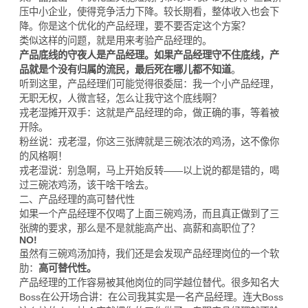
压中小企业，使得竞争活力下降。较长期看，整体收入也会下
降。你是这个优化的产品经理，要不要否定这个方案？
类似这样的问题，就是用来考验产品经理的。
产品底线的守夜人是产品经理。如果产品经理守不住底线，产
品就是个没有归属的流民，最后死在哪儿都不知道
。
听到这里，产品经理们可能觉得很委屈：我一个小产品经理，
无职无权，人微言轻，怎么让我守这个底线啊？
戎老湿摊开双手：这就是产品经理的命，做正确的事，等着被
开除。
粉丝说：戎老湿，你这三张牌就是三碗浓浓的鸡汤，这不像你
的风格啊！
戎老湿说：别急啊，马上开始反转——以上说的都是错的，喝
过三碗浓鸡汤，该干啥干啥去。
二、产品经理的高可替代性
如果一个产品经理不仅喝了上面三碗鸡汤，而且真正做到了三
张牌的要求，那么是不是就能高产出、高薪和高职位了？
NO!
虽然有三碗鸡汤加持，我们还是会发现产品经理岗位的一个软
肋：
高可替代性
。
产品经理的工作容易被其他岗位的同学越位替代。很多知名大
Boss在公开场合讲：在公司我其实是一名产品经理。连大Boss