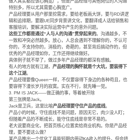
做人其实都应该心胸宽广，但是产品经理与其他岗位的人沟通
特别多，所以尤其需要心胸宽广。
产品经理要从用户那里挖需求，要给老板画大饼，要与RD讲逻
辑和追排期，要跟UE同步背景讲文化，要翻译成人话给销售和
客服培训，要解决实际运营中产生的意外问题。
这些工作都是通过“人与人的沟通”贯穿起来的
。沟通越多，不
一致和冲突必然越多。放心，人总会遇到不理解你的，不认可
你的，不支持你的，消极的，奇葩的，甚至背后搞动作的，但
优秀的产品经理如你，工作还得继续做好。
具体例子就不举了，做过多年产品经理的都深有感触。
有人的地方就有江湖，
产品经理的胸怀就是个大坑，要装得下
这个江湖
。
产品经理要像Queen一样，不仅要容得下身边的各种苟且，也
要容得下漫长岁月的寂寞。实在不行，就先睡一觉。
3. PM IS JACK——做正确的事，等着被开除
第三张牌是Jack。
Jack是卫兵，这里比喻
产品经理要守住产品的底线
。
产品小的时候，守住底线不是问题，原因无它，肉少没人盯；
但随着产品的不断成长，能守住底线是非常不易的。
老大说要商业化，把首页核心位置卖给商业机构。你是产品经
理，要不要这么做？
某产品推出一个优化工具能短期内带动KA收入的提升。但会挤