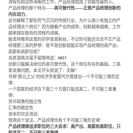
流程化和边界清晰的工作，产品经理就成了自掘坟墓的人。
产品经理的那个特点——
高可替代性——正是产品经理创新的
内在动力
。
这也解释了那些死气沉沉的传统行业，为什么很少有独立的产
品经理这个岗位？因为随着产业的成熟，创新越来越难，工作
越来越在既有的流程内进展。
能坚持看到这里的同学是真粉丝，不过你可能还念念不忘产品
经理那三高的梦想：是不是创新就能实现产品经理的高产出、
高薪和高职位呢？
戎老湿再次毫不留情地说：
NO！
创新只能解决岗位的高可替代性，这个岗位存在的基础。三高
是发展问题，本文开头就说了：无解！
号称“欧元之父”的经济学家蒙代尔曾提出一个不可能三角形定
律：
一个国家的经济在下面三个方面只能选其二，不可能三者兼
得：
货币政策的独立性
汇率的稳定性
资本的完全流动
借用这个说法，产品经理也有个不可能三角形定律：
产品经理想追求职位的三大诉求：高产出、高薪和高职位，只
能选其二，不可能三者兼得。