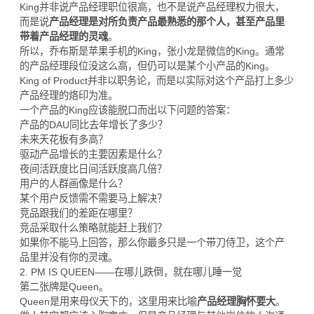
King并非说产品经理职位很高，也不是说产品经理权力很大，
而是说
产品经理是对所负责产品最熟悉的那个人，甚至产品里
带着产品经理的灵魂
。
所以，乔布斯是苹果手机的King，张小龙是微信的King。通常
的产品经理段位没这么高，但仍可以是某个小产品的King。
King of Product并非以职务论，而是以实际对这个产品打上多少
产品经理的烙印为准。
一个产品的King应该能脱口而出以下问题的答案：
产品的DAU同比去年增长了多少？
未来天花板有多高？
驱动产品增长的主要因素是什么？
夜间活跃度比日间活跃度高几倍？
用户的人群画像是什么？
某个用户反馈需不需要马上解决？
竞品跟我们的差距在哪里？
竞品采取什么策略就能赶上我们？
如果你不能马上回答，那么你最多只是一个带刀侍卫，这个产
品里并没有你的灵魂。
2. PM IS QUEEN——在哪儿跌倒，就在哪儿睡一觉
第二张牌是Queen。
Queen是用来母仪天下的，这里用来比喻
产品经理胸怀要大
。