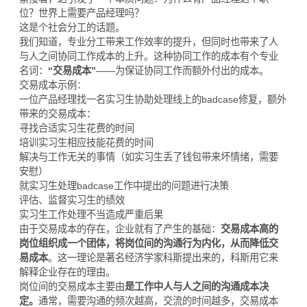
位？世界上需要产品经理吗？
这是个社会分工的话题。
我们知道，专业分工带来工作效率的提升，但同时也带来了人
与人之间协同工作成本的上升。这种协同工作的成本有个专业
名词：
“交易成本”
——为保证协同工作而额外付出的成本。
交易成本示例：
一位产品经理找一名实习生协助处理线上的badcase修复，额外
带来的交易成本：
寻找合适实习生花费的时间
培训实习生相应技能花费的时间
解决与工作无关的事情（如实习生丢了钱包带来坏情绪，需要
安慰）
就实习生处理badcase工作中提出的问题进行决策
评估、监督实习生的绩效
实习生工作处理不当造成严重后果
由于交易成本的存在，企业就有了产生的基础：
交易成本高的
岗位组织成一个团体，将岗位间的沟通行为内化，从而降低交
易成本
。这一理论是著名经济学家科斯提出来的，科斯用它来
解释企业存在的理由。
岗位间的交易成本主要由
是工作中人与人之间的沟通成本决
定。
通常，需要沟通的频次越高，交流的时间越多，交易成本