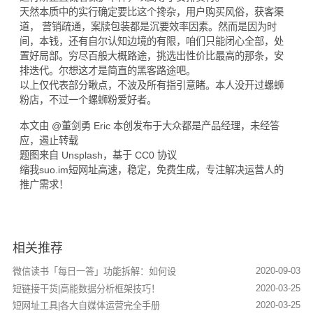
天然本质中的实行确定要比这个搀杂，用户购买风俗，获客渠
道， 营销疏通，案牍包装都是沉要效率因素。然而是因为时
间，本钱，还有自尔认知边境的有限，咱们只能闭心全部，处
置好局部。穷尽百般大概路途，挑选出性价比最高的那条，安
排迭代。尔想这才是简直的黑客路途吧。
以上仅代表部分瞅点，不波及所有指引意睹。本人没开过螺蛳
粉店，不过一个螺蛳粉爱好者。
本文由 @董剑勇 Eric 本创发布于大众都是产品经理，未经答
应，遏止转载
题图来自 Unsplash，基于 CC0 协议
缩我suo.im
短网址
高速，稳定，免费生成，专注解决运营人的
推广需求！
相关推荐
2020-09-03
微信读书「每日一答」功能拆解：如何设
2020-03-25
短链接干货|高能数据分析框架技巧！
2020-03-25
短网址工具|各大自媒体运营完全手册