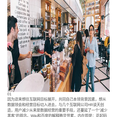
01
因为迩来想往互联网目标展开，共同自己本领背景因素，想从
数据领会和经营目标切入进去，与几个互联网公司HR谈天创
造，用户减少从来是数据经营的重要手段，还蔓延了一个“减少
黑客”的观念。Wiki和百度的解释略显劳累，内在即是：花起码