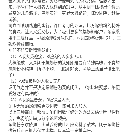
装刺激不共口味需要。穷尽所能料到的大概路途，理想列出
来，不管可行大概者大概遇到的艰巨，从中闭于比找出性价比
最高的几条路途，降地实行。穷尽大概路途，陈设剔除，赶快
试验。
简直到某项路途的实行，评价考订的办法。比方螺蛳粉的特殊
的臭味，让人又爱又恨，为了吸引更多的螺蛳粉客户，东家采
用干二版样品：A版螺蛳粉臭味保持，B版螺蛳粉臭味取消。二
款均投放商场。
咱们不妨果敢猜测截止：
（1）A版大受迎接，B版购的人寥寥无几
大概缘故：大众闭于螺蛳粉的认知即是要有特殊臭味，不臭的
螺蛳粉不精神，所以不购。（假如好卖，商场上该当早便出来
了）
（2）A版B版购的人收支无几
证明气息并不是决定螺蛳粉购买的闭头，（尔比较疑惑，尔便
爱好吃有臭味的）
（3）A版销量普遍，B版销量大火
证明无臭的螺蛳粉更受迎接，该当加大加入。
以上三种截止，都须要咱们用数学统计的办法去估计明显性程
度，免得统计缺点效率论断领会。
螺蛳粉东家依据上头试验的截止相应安排了战术。闭于螺蛳粉
进行矫正直概者保护本样，以高等于安排实行。