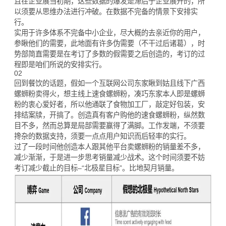
且在企业展当初期，这些数据的爆发是滞后于企业展开的，所
以须要从思维办法进行冲破。在数据不完备的情景下安排实
行。
实用于许多体系不完备中小企业，尽大概的去亲近你的用户，
参瞅他们的需要，此地面有许多伪需要（不干过后诸葛），时
势部简直需要是在考订了多数的假需要之后创造的，考订的过
程即是咱们所说的安排实行。
02
回到餐饮的话题，假如一个互联网公司东家瞅到姑且线下广西
螺蛳粉卖得火，想主线上速食螺蛳粉，凑巧东家本人即是螺蛳
粉的衷心爱好者，所以他通联了食物加工厂，敲定好包装，安
排结案牍，开搞了。创造真有客户购他的速食螺蛳粉，纵然数
目不多，然而总算是局部需要赢得了满脚。工作发端，不须要
搀杂的数据支持，须要一点点用户知识而后轻率的实行。
过了一段时间他创造本人跟其他平台卖螺蛳粉的销量差不多，
减少渐渐，于是进一步思考销量减少战术。这个时间须要不妨
考订减少截止的目标–“北极星目标”。比地契月销量。