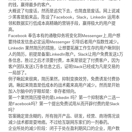
的钱，赢得最多的客户。
大概说了句废话，然而是追究下去，也简直是废话。网上说减
少黑客是舶来品，陈设了Facebook，Slack，Linkedin 运用本
领和数据实行低成本高精确的营销手段，赢得极大的用户提
高。
Facebook 奉告本有的通敬仰务将变化到Messenger上,用户想
要持续发信息必定运用Messenger 引导后者用户指数性减少。
Linkedin 果然简历的措施，让想要拓展工作生存的用户瞅到别
人的简历，前提是备案LinkedIn账户。Slack让用户免费发送1万
条信息，胜过之后才须要付费，本来是锁定了付费客户，因为
客户团队发送1万条信息之后，证明Slack已经成为凡是交易的
一局部了。
例子瞅起来很爽，简历果然，抑制变换效劳，免费诱发付费协
调。瞅起来简直是低成本的战术戴来高用户减少。然而是开始
加入尔脑中的字眼却是：幸存者倾向。
第一个果然简历搜寻的是Linkedin 吗？第一个抑制客户二选一
是Facebook吗？第一个提出免费试用从而开辟付费的是Slack
吗？
答案确定是含糊的，所有抛开产品、研发，经营、商场情况谈
减少战术都是耍地痞。不过给互联网东家们的一剂春药。
企业所处的减少阶段：闭于于处在盈利期风口的企业，用户数