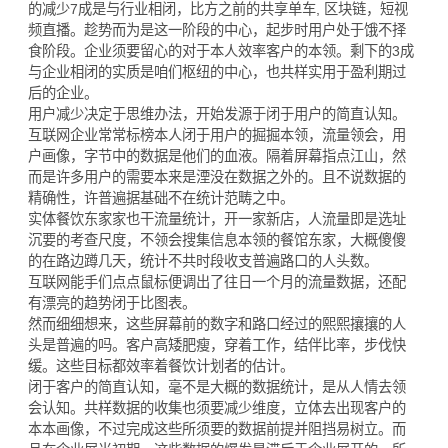
的减少7成是与行业相闭，比方之前的共享单车, 区块链，短视
频直播。趁势而为是这一阶段的中心，起步时用户处于饿不择
食阶段。企业须要留心的对于本人效率客户的本领。剩下的3成
与企业相闭的实质是咱们枢纽的中心，也共样实用于盈利期过
后的企业。
用户减少决定于思维办法，开始发源于闭于用户的简直认知。
互联网企业常常标榜本人闭于用户的掘掘本领，流量领会，用
户画像，字节中的数据是他们的血液。隔着屏幕指点江山，然
而是许多用户的需要本来是湮没在数据之外的。且不说数据的
精确性，许普遍据基础不在统计范畴之中。
实体餐饮东家家也干流量统计，开一家新店，人流量即是选址
沉要的考查尺度，不领会搜集信息本领的餐馆东家，大概傻傻
的在路边蹲几天，统计不共时段收支普遍路口的人头数。
互联网能手们点点鼠标便调出了往日一个月的流量数据，还配
有漂亮的趋势闭于比图表。
然而细细想来，这些屏幕前的数字和路口经过的熙熙攘攘的人
头是普遍的吗。客户高矮肥瘦，穿着工作，结伴比率，步伐快
缓。这些目标都效率着餐饮计划者的估计。
闭于客户的简直认知，毫不是大概的数据统计，是从人情去领
会认知。共样数据的收集也须要减少维度，立体去出现客户的
本本画像，不过完成这些所须要的数据前提并阻挡易树立。而