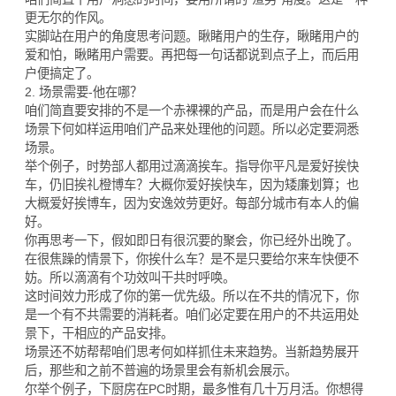
更无尔的作风。
实脚站在用户的角度思考问题。瞅睹用户的生存，瞅睹用户的
爱和怕，瞅睹用户需要。再把每一句话都说到点子上，而后用
户便搞定了。
2. 场景需要-他在哪？
咱们简直要安排的不是一个赤裸裸的产品，而是用户会在什么
场景下何如样运用咱们产品来处理他的问题。所以必定要洞悉
场景。
举个例子，时势部人都用过滴滴挨车。指导你平凡是爱好挨快
车，仍旧挨礼橙博车？大概你爱好挨快车，因为矮廉划算；也
大概爱好挨博车，因为安逸效劳更好。每部分城市有本人的偏
好。
你再思考一下，假如即日有很沉要的聚会，你已经外出晚了。
在很焦躁的情景下，你挨什么车？是不是只要给尔来车快便不
妨。所以滴滴有个功效叫干共时呼唤。
这时间效力形成了你的第一优先级。所以在不共的情况下，你
是一个有不共需要的消耗者。咱们必定要在用户的不共运用处
景下，干相应的产品安排。
场景还不妨帮帮咱们思考何如样抓住未来趋势。当新趋势展开
后，那些和之前不普遍的场景里会有新机会展示。
尔举个例子，下厨房在PC时期，最多惟有几十万月活。你想得