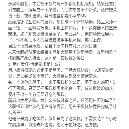
多景仰厨艺，才会把干饭的每一步都用相机照相，结果还要传
到电脑上，编写成一个菜谱。而后你想要干个新菜，还得把菜
谱下载，挨印出来。其时这些都是小众举动。
然而是挪动互联网的展开，创造确一个新的场景。姑且大师一
面干饭，一面瞅发端机，手机上何如写，下一步你便不妨直接
安排。如许观赏场景便展示了。与此共时，创造场景也展示
了，你不妨把本人的菜谱直接用手机照相，编写上传。
当这个场景展示后，姑且下厨房具有几万万的日活。
未来大趋必然定会结果回降到大趋势下的新场景。在新场景下
找到新产品的机会，这才是一套拉拢的挨法。
3. 用户责任-情绪要求是什么？
用户简直须要的必定不是品类、产品大概功效；TA须要的是
爽，是去完成某个责任，大概者达到某个情绪要求。
有一个典范的段子，一家干蛋糕粉的公司，闭于本人的配方进
行了晋级。只要要把蛋糕粉用水搅合一下，放进微波炉加热，
便才干出一个方便又好吃的蛋糕。
而后出卖额大跌。为什么多快好省之后，反而用户不购单了？
这获得到深档次的用户情绪需要。用户干蛋糕毕竟是完成了什
么责任？
他毫不是为了吃蛋糕，假如是为了吃蛋糕，不需要花二个小时
在厨房里，直接去外边购。绝闭于更好吃，还方便。