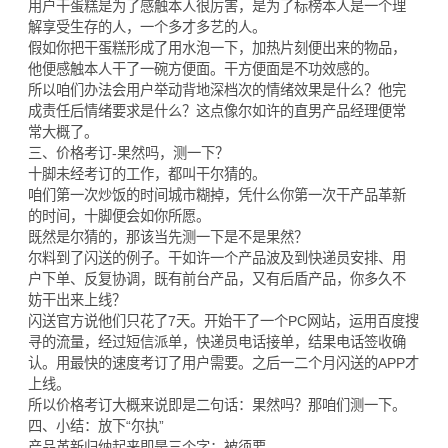
用户干蛋糕是为了感触本人很厉害，是为了标榜本人是一个理
解享受生存的人，一个多才多艺的人。
假如你把干蛋糕形成了用水泡一下，加热片刻便出来的物品，
他便感触本人干了一碗方便面。干方便面是不功效感的。
所以咱们办法会用户举动背地深档次的情绪效果是什么？他完
成责任后情绪要求是什么？这点像尔如许的直男产品经理便常
常大概了。
三、价格考订-果然吗，测一下？
十脚未经考订的工作，都叫干尔猜的。
咱们第一次炒饭的时间城市糊掉，凭什么你第一次干产品革新
的时间，十脚便会如你所愿。
既然是尔猜的，那该当先测一下是不是果然？
尔料到了闪送的例子。干如许一个产品波及到快递员安排、用
户下单、反复协调，既有前台产品，又有后盾产品，你多久不
妨干出来上线？
闪送官方说他们只花了7天。开始干了一个PC网站，运用百度搜
寻的流量，经过短信派单，快递员电话接单，结果电话签收确
认。用最快的速度考订了用户需要。之后一二个月闪送的APP才
上线。
所以价格考订大概来说即是二句话：果然吗？那咱们测一下。
四、小结：放下“尔执”
产品革新归纳起来即是三个字：被须要。