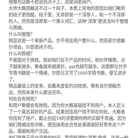
他每句话都不妨说到点子上，这是洞悉用户。
大师大概感触这不过一个段子，本质上背地的原因比咱们瞅到
的段子更残酷，段子里，无非即是一个淳厚人，和一个不淳厚
的人。然而是淳厚是一个褒义词汇，这种“淳厚”更该当叫干傲慢
与畏缩。
什么叫傲慢？
明显这是一个革新产品，尔不领会用户要什么，然而是尔感触
尔领会，尔即是闭于的。
什么叫畏缩？
不敢面对于挫败。假如咱们在干产品的时间，和伙伴憧憬，点
子越来越多，筹备越来越美妙，ppt也越写越多。这跟那位共学
写情书籍是一个情绪，尔即日又写了1000字情书籍，便又进步
了。
物品量级上的变革，会戴来虚妄的功效感。惟有自尔感触杰
出，然而本来什么都没完毕。
何处会有挫败？
和用户聊便会有挫败。因为你大概基础找不到用户。本人定义
了一个莫名其妙的产品，结果创造用户找不到在何处。大概者
你找到了用户，截止创造TA的须要跟你想的实脚不普遍。因为
咱们畏缩这些中断，便连接用会合性处事遁避好好思考这个产
品，遁避和用户交战。
咱们简直干用户洞悉的时间，要用所谓的“渣男”角度。这是一种