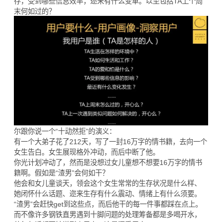
存，受到哪些信息效率，迩来有什么变革。以至包括TA上个周
末何如过的？
尔跟你说一个“十动然拒”的演义：
有一个大弟子花了212天，写了一封16万字的情书籍，去向一个
女生告白。女生展现格外冲动，而后中断了他。
你光计划冲动了，然而是没想过女儿童想不想要16万字的情书
籍啊。假如是“渣男”会何如干？
他会和女儿童谈天，领会这个女生常常的生存状况是什么样、
她闭怀什么话题、迩来生存有什么震动、情绪上有什么须要。
“渣男”会赶快get到这些点，而后他干的每一件事都踩在点上。
而不像许多钢铁直男遇到十脚问题的处理筹备都是多喝开水，