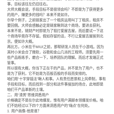
事，目标该往左仍旧往右。
大师大概会说，手段目标不是很领会吗？不即是为了获得更多
的用户，赚更多的钱吗？本来不是如许。
尔举个例子，之前链家出了一个租房运用叫丁丁租房，租房不
要回佣。大师会感触必定是链家瞅到这个商场，要进去获利。
本来不是，链财产时即是为了狙打爱屋吉屋，而后要试一下这
个商场毕竟存不存留。假如存留的话，不行让爱屋吉屋挨到北
京。便如许大概。
再比方，小米在干MIUI之前，那帮研发人员在干小游戏。因为
其时小米会合了微软，谷歌和金山几派的工程师。须要先用一
些产品练练手，磨合一下，培养团队的理解。而后才发端正式
管事。
所以很有大概，你当下正在干的产品，并不是为了用户，也不
是为了获利，它不妨是为百般百般的手段而安排的。
咱们用“十字穿插法”瞅人和事。人有责任愿景和上风牵制，事有
手段和目标，而后找到一部分和这件事接加的场合，此地即是
咱们干产品革新的土壤。
二、用“渣男”思维洞悉用户
价格确定不是在尔此地爆发，惟有用户满脚本领爆发价格。咱
们不妨经过以下四个方面来洞悉用户的“嗨点”在何处。
1. 用户画像-他是谁？