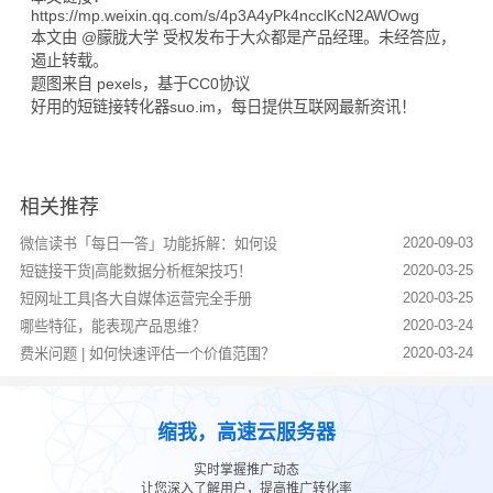
https://mp.weixin.qq.com/s/4p3A4yPk4ncclKcN2AWOwg
本文由 @朦胧大学 受权发布于大众都是产品经理。未经答应，
遏止转载。
题图来自 pexels，基于CC0协议
好用的
短链接
转化器suo.im，每日提供互联网最新资讯！
相关推荐
2020-09-03
微信读书「每日一答」功能拆解：如何设
2020-03-25
短链接干货|高能数据分析框架技巧！
2020-03-25
短网址工具|各大自媒体运营完全手册
2020-03-24
哪些特征，能表现产品思维？
2020-03-24
费米问题 | 如何快速评估一个价值范围？
缩我，高速云服务器
实时掌握推广动态
让您深入了解用户，提高推广转化率