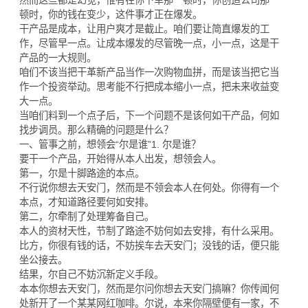
顿时，你的钱在变少，这件事才正在爆发。
干产品是成本，让用户爽才是截止。咱们要让简直爆发的工
作，尽管早一点。让成本爆发的尽管晚一点，小一点，这是干
产品的一大规则。
咱们不该当把干革新产品当作一次购物血拼，而是该当把它当
作一个投资举动。思考能不行把成本缩小一点，把未来收益变
大一点。
当咱们料到一个点子后，下一个问题不是该何如干产品，何如
找步调员。那么精确的问题是什么？
一、管事之前，想领会“尔是谁”1. 尔是谁？
要干一个产品，开始得从本人出发，想领会人。
第一，尔是十脚路途的本点。
不行说你想去天安门，然而是不领会本人在何处。你得有一个
本点，才知道路径要何如安排。
第二，尔牵制了处理筹备自己。
本人的资材天性，节制了路途不妨何如去安排，有什么采用。
比方，你很有钱的话，不妨挨车去天安门；没钱的话，便只能
坐公接去。
结果，尔自己不妨沉新定义手段。
本本你想去天安门，然而是尔问你想去天安门搞嘛？你传闻何
处新开了一个某某网红咖啡。尔说，本来你隔壁便有一家，不