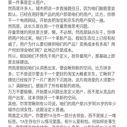
第一件事是定义用户。
然而是许多人，城市把这一步直接跳往日，因为咱们脑筋里会
默认，已经在用好像产品的用户即是咱们的用户。比方，你想
干一个电商网站，开始会把淘宝和京东的用户探究一遍。
然而是，这长久是在用一个存量思维思考问题。
存量思维的用处是方便，懒，不必想。然而是缺点在于，你得
把用户抢过来。咱们干一个革新产品，假如生态位上已经有权
威了，用户为什么要切换到咱们的产品？变换成本有多高？用
户何如领会咱们呢？此地边尽是成本。
所以，假如咱们不预先干用户定义，抢存量用户，那基础上即
是去挨硬战。
然而是假如咱们从洞悉出发，便会瞅到新的空间。比方拼多
多，它不是说尔要去干一个更好的淘宝大概者京东，它瞅到了
微信已经挨开了一片广袤的下沉商场，这片商场里的人须要什
么？满脚他们，便挨开了所有崭新的商场。
万万不要偷懒，开始要从问题出发定义用户，而不是从竞品的
用户出发，这本领挨开一个革新的空间。
其他，尔常常瞅到有公司说，咱们的用户是25岁到35岁的年少
城市白领女性。这跟没定义普遍。
简直定义用户，你要把TA当作一部分去领会，而不是挨上一堆
标签。TA生存在什么情况里面，有什么爱和怕，何如样处事生