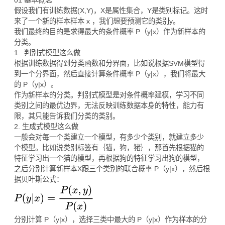
假设我们有训练数据(X,Y)，X是属性集合，Y是类别标记。这时
来了一个新的样本样本 x ，我们想要预测它的类别y。
我们最终的目的是求得最大的条件概率 P（y|x）作为新样本的
分类。
1. 判别式模型这么做
根据训练数据得到分类函数和分界面，比如说根据SVM模型得
到一个分界面，然后直接计算条件概率 P（y|x），我们将最大
的 P（y|x）。
作为新样本的分类。判别式模型是对条件概率建模，学习不同
类别之间的最优边界，无法反映训练数据本身的特性，能力有
限，其只能告诉我们分类的类别。
2. 生成式模型这么做
一般会对每一个类建立一个模型，有多少个类别，就建立多少
个模型。比如说类别标签有｛猫，狗，猪｝，那首先根据猫的
特征学习出一个猫的模型，再根据狗的特征学习出狗的模型，
之后分别计算新样本X跟三个类别的联合概率 P（y|x），然后根
据贝叶斯公式：
分别计算 P（y|x），选择三类中最大的 P（y|x）作为样本的分