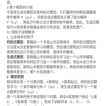
类。
3.两个模型的小结
不管是生成式模型还是判别式模型，它们最终的判断依据都是
条件概率 P（y|x），但是生成式模型先计算了联合概率
P（x,y），再由贝叶斯公式计算得到条件概率。因此，生成式模
型可以体现更多数据本身的分布信息，其普适性更广。
02 用例子说明概念
1. 山羊绵羊的例子
判别式模型：
要确定一个羊是山羊还是绵羊，用判别式模型的
方法是从历史数据中学习到模型，然后通过提取这只羊的特征
来预测出这只羊是山羊的概率，是绵羊的概率。
生成式模型：
是根据山羊的特征首先学习出一个山羊的模型，
然后根据绵羊的特征学习出一个绵羊的模型，然后从这只羊中
提取特征，放到山羊模型中看概率是多少，再放到绵羊模型中
看概率是多少，哪个大就是哪个。
2. 模型范例
假设现在有一个分类问题，X是特征，Y是类标记。用判别式模
型学习一个条件概率分布 P（y|x），用生成式模型学习一个联
合概率分布P（x,y）。
用一个简单的例子来说明这个问题。假设X就是两个特征（1或
2），Y有两类（0或1），有如下训练样本（1，0）、（1，