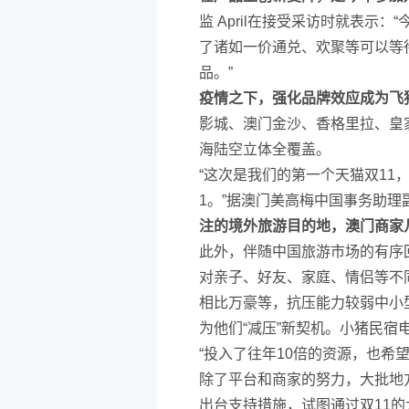
监 April在接受采访时就表示
了诸如一价通兑、欢聚等可以等
品。”
疫情之下，强化品牌效应成为飞
影城、澳门金沙、香格里拉、皇
海陆空立体全覆盖。
“这次是我们的第一个天猫双11
1。”据澳门美高梅中国事务助理副总
注的境外旅游目的地，澳门商家
此外，伴随中国旅游市场的有序
对亲子、好友、家庭、情侣等不
相比万豪等，抗压能力较弱中小型
为他们“减压”新契机。小猪民宿电
“投入了往年10倍的资源，也希
除了平台和商家的努力，大批地
出台支持措施，试图通过双11的