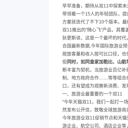
早早准备，期待从双11中探索
带领着一个15人的年轻团队，提
方案就迭代了不下10个版本。最
双11推出的“随心飞”产品，其覆
狄更斯说，这是一个最坏的时代
合国最新数据,今年国际旅游业预
按旅客量和收入按可比口径，也
但
同时，如同皇家加勒比、山航
断丰富为契机，当旅游业百亿补贴，
制、地方政府合作……等等组合
口，还有望成为观察新消费、发
一、旅游业最重要的一个双11
“今年天猫双11，我们一起打一
然发布公开信，致敬全球旅游商
今年旅游业双11促销节点和天猫
游企业、航空公司、酒店企业等