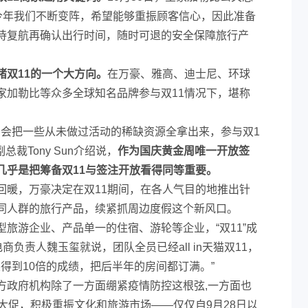
：“今年我们不断变阵，希望能够重振顾客信心，因此准备
待复航再确认出行时间，随时可退的安全保障旅行产
猪双11的一个大方向。
在万豪、雅高、迪士尼、环球
家加勒比等众多全球知名品牌参与双11情况下，堪称
，会把一些从未做过活动的稀缺资源全拿出来，参与双1
裁Tony Sun介绍说，
作为国庆黄金周唯一开放签
几乎是把筹备双11与签注开放看得同等重要。
回暖，万豪决定在双11期间，在各人气目的地推出针
同人群的旅行产品，续紧抓周边度假这个新风口。
旅游企业、产品单一的住宿、游轮等企业，“双11”成
商负责人魏玉玺就说，团队全员已经all in天猫双11，
望得到10倍的成绩，把后半年的房间都订满。”
方政府机构除了一方面绷紧疫情防控这根弦,一方面也
大促，积极重振文化和旅游市场——仅仅自9月28日以