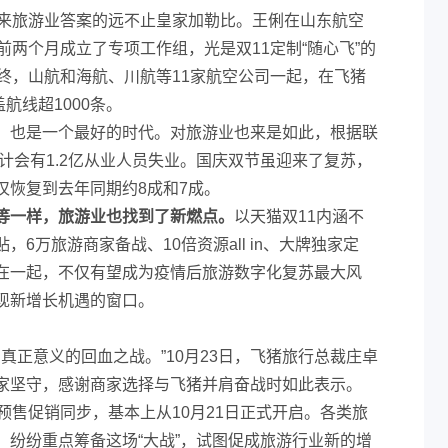
未来旅游业答案的远不止皇家加勒比。王俐在山东航空
前两个月成立了专项工作组，光是双11定制“随心飞”的
终，山航和海航、川航等11家航空公司一起，在飞猪
盖航线超1000条。
，也是一个最好的时代。对旅游业也来是如此，根据联
计会有1.2亿从业人员失业。国庆双节虽迎来了复苏，
仅恢复到去年同期约8成和7成。
等一样，旅游业也找到了新燃点。
以天猫双11内涵不
6万旅游商家备战、10倍资源all in、大牌独家定
在一起，不仅有望成为疫情后旅游数字化复苏最大风
现新增长机遇的窗口。
场真正意义的回血之战。”10月23日，飞猪旅行总裁庄卓
家坚守，感谢商家选择与飞猪并肩奋战时如此表示。
预售促销同步，基本上从10月21日正式开启。各类旅
，纷纷重点筹备这场“大战”，试图促成旅游行业新的增