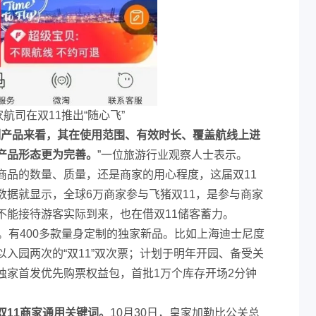
家航司在双11推出“随心飞”
制产品来看，其在使用范围、有效时长、覆盖航线上进
产品形态更为完善。
”一位旅游行业观察人士表示。
商品的数量、质量，还是商家的用心程度，这届双11
数据就显示，全球6万商家参与飞猪双11，是参与商家
不能接待游客实际到来，也在借双11储客蓄力。
。有400多款量身定制的独家新品。比如上海迪士尼度
入园两次的“双11”双次票；计划于明年开园、备受关
独家首发优先购票权益包，首批1万个库存开场2分钟
双11商家通用关键词。
10月30日，皇家加勒比公关总