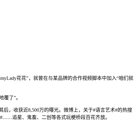
yLady花花”，就曾在与某品牌的合作视频脚本中加入“咱们就
地覆了”。
后，收获近8,500万的曝光。微博上，关于#语言艺术#的热搜
学#……追星、鬼畜、二创等各式玩梗桥段百花齐放。