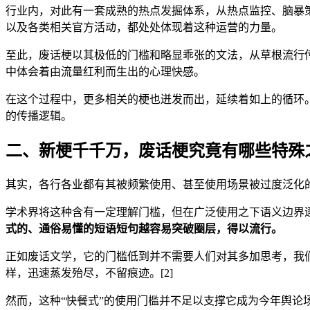
行业内，对此有一套成熟的热点发掘体系，从热点监控、脑暴策
以及各类相关官方活动，都处处体现着这种运营的力量。
至此，废话梗以其极低的门槛和略显乖张的文法，从草根流行
中体会着由流量红利而生出的心理快感。
在这个过程中，更多相关的梗也迸发而出，延续着如上的循环。
的传播逻辑。
二、新梗千千万，废话梗究竟有哪些特殊
其实，各行各业都有其被频繁使用、甚至使用场景被过度泛化的流
学术界将这种含有一定理解门槛，但在广泛使用之下语义边界逐渐模
式的、通俗易懂的短语短句越容易突破圈层，得以流行。
正如废话文学，它的门槛低到并不需要人们对其多加思考，我
样，迅速蒸发殆尽，不留痕迹。[2]
然而，这种“快餐式”的使用门槛并不足以支撑它成为今年舆论