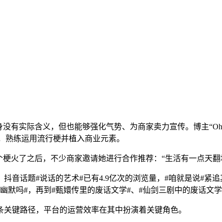
没有实际含义，但也能够强化气势、为商家卖力宣传。博主“Ohm
”，熟练运用流行梗并植入商业元素。
个梗火了之后，不少商家邀请她进行合作推荐：“生活有一点天翻
话题#说话的艺术#已有4.9亿次的浏览量，#咱就是说#紧追其
为幽默吗#，再到#甄嬛传里的废话文学#、#仙剑三剧中的废话文
条关键路径，平台的运营效率在其中扮演着关键角色。