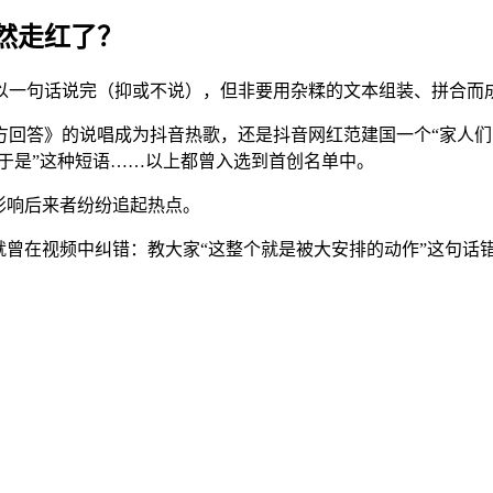
然走红了？
以一句话说完（抑或不说），但非要用杂糅的文本组装、拼合而
回答》的说唱成为抖音热歌，还是抖音网红范建国一个“家人们
属于是”这种短语……以上都曾入选到首创名单中。
影响后来者纷纷追起热点。
曾在视频中纠错：教大家“这整个就是被大安排的动作”这句话错在