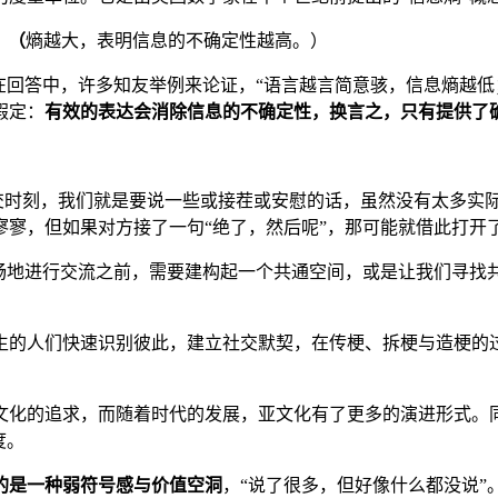
数。（
熵越大，表明信息的不确定性越高。）
在回答中，许多知友举例来论证，“语言越言简意骇，信息熵越低
假定：
有效的表达会消除信息的不确定性，换言之，只有提供了
社交时刻，我们就是要说一些或接茬或安慰的话，虽然没有太多实
寥，但如果对方接了一句“绝了，然后呢”，那可能就借此打开
畅地进行交流之前，需要建构起一个共通空间，或是让我们寻找共
生的人们快速识别彼此，建立社交默契，在传梗、拆梗与造梗的
亚文化的追求，而随着时代的发展，亚文化有了更多的演进形式。
度。
的是一种弱符号感与价值空洞
，“说了很多，但好像什么都没说”