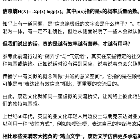
信息熵H(X)= -Σp(x) logp(x)。其中p(x)指的是x的概率质量函
知乎上有一道问题，是“信息熵极低的文字会是什么样子？”。
混为一体，有一定不准确性，但也从侧面说明了一些人会默认
但我们说出的话，真的是越有效率越有营养，才越有用吗？
参考此前流行过的“糊弄学”与“气氛组”，其实在某些特定的
种氛围或情绪。正如说话时没有得到回应，说着说着总会兴趣寥
传播学中有类似的概念叫做“共通的意义空间”，它指的是在顺
可能是与“表达出有效信息”相比，更重要的交流目的。
由此，废话文化就如同一座虚拟的交流桥梁，让网络上彼此陌
们的独特氛围感。
上世纪60年代，英国的亚文化年轻人用嬉皮士与朋克表达对
以利用一种“软性方式”，例如接梗造梗，表达自己的情绪与态
相比那些充满宏大抱负的“鸡血文学”，废话文学仿佛更多承载