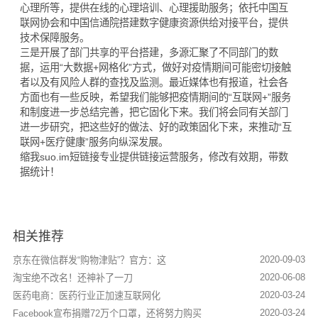
心理所等，提供在线的心理培训、心理援助服务；依托中国互
联网协会和中国信通院搭建数字健康资源供给对接平台，提供
技术保障服务。
三是开展了部门共享的平台搭建，多源汇聚了不同部门的数
据，运用“大数据+网格化”方式，做好对疫情期间可能密切接触
者以及有风险人群的查找及监测。最近媒体也有报道，社会各
方面也有一些反映，希望我们能够把疫情期间的“互联网+”服务
和制度进一步总结完善，把它固化下来。我们将会同有关部门
进一步研究，把这些好的做法、好的政策固化下来，来推动“互
联网+医疗健康”服务向纵深发展。
缩我suo.im
短链接
专业提供链接运营服务，修改有效期，带数
据统计！
相关推荐
2020-09-03
京东在微信群发“购物津贴”？官方：这
2020-06-08
淘宝绝不改名！还神补了一刀
2020-03-24
医药电商：医药行业正加速互联网化
2020-03-24
Facebook宣布捐赠72万个口罩，还将努力购买