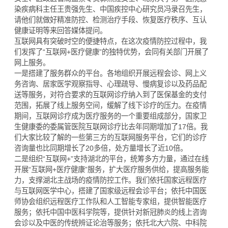
染疾病科主任王贵强先生、中国疾控中心研究员冯录召先生，
请他们就做好精准防控、检测治疗手段、恢复医疗秩序、互认
健康证明等来回答媒体提问。
互联网具有突破时空的便捷特点，在这次疫情防控过程中，我
们发挥了“互联网+医疗健康”的独特优势，会同有关部门开展了
网上服务。
一是搭建了服务群众的平台。各地组织开展远程会诊、网上义
务咨询、居家医学观察指导、心理疏导、慢病复诊以及药品配
送等服务，对符合要求的互联网诊疗纳入到了医保基金的支付
范围，拓展了线上服务空间，缓解了线下诊疗的压力。在疫情
期间，互联网诊疗成为医疗服务的一个重要组成部分，国家卫
生健康委的委属管医院互联网诊疗比去年同期增加了17倍。我
们大家比较了解的一些第三方的互联网服务平台，它们的诊疗
咨询量也比同期增长了20多倍，处方量增长了近10倍。
二是组织“互联网+”支持湖北的平台，统筹多方力量，通过在线
开展“互联网+医疗健康”服务，扩大医疗服务供给，提高服务能
力，支撑湖北主战场的疫情防控工作。我们依托国家远程医疗
与互联网医学中心，搭建了国家级远程会诊平台；依托中国医
师协会组织远程医疗工作队和人工智能专家组，提供智能医疗
服务；依托中国中医科学院等，提供针对新冠肺炎的线上咨询
会诊以及中医的传统辨证论治等服务；依托北大六院、中科院